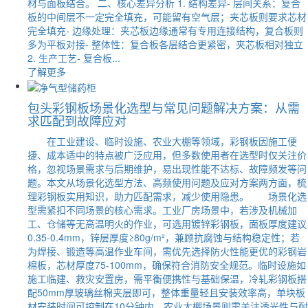
材与面板结合。 二、核心差异分析 1. 结构差异- 层间关系：复合
板的中间层不一定完全填充，可能留有空气层；夹芯板则要求芯材
完全填充- 边缘处理：夹芯板边缘通常有专用连接结构，复合板则
多为平板对接- 整体性：复合板各层结合更紧密，夹芯板相对独立
2. 生产工艺- 复合板...
了解更多
包头彩钢板场景化选型与常见问题解决方案：从需
求匹配到故障应对
在工业建设、临时设施、农业大棚等领域，彩钢板因施工便
捷、成本适中的特点被广泛应用，但多数使用者在选型时仅关注价
格，忽视场景需求与后期维护，易出现性能不达标、故障频发等问
题。本文从场景化选型方法、高频使用问题及应对方案两方面，梳
理彩钢板实用知识，助力匹配需求，减少使用隐患。 场景化选
型需紧扣不同场景的核心需求。工业厂房场景中，若涉及机械加
工、仓储等无高温明火的作业，可选用镀锌彩钢板，面板厚度建议
0.35-0.4mm，锌层厚度≥80g/m²，兼顾抗腐蚀与结构稳定性；若
为焊接、锻造等高温作业车间，需优先选择防火性能更优的彩钢岩
棉板，芯材厚度75-100mm，确保符合消防安全规范。临时设施如
施工临建、救灾安置房，需平衡便携性与基础保温，冷轧彩钢板搭
配50mm厚玻璃丝棉夹层即可，整体重量轻且安装效率高，单块板
材安装时间可控制在10分钟内。农业大棚场景则需关注透光性与耐