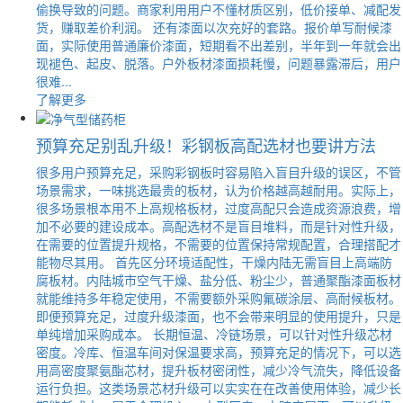
偷换导致的问题。商家利用用户不懂材质区别，低价接单、减配发
货，赚取差价利润。 还有漆面以次充好的套路。报价单写耐候漆
面，实际使用普通廉价漆面，短期看不出差别，半年到一年就会出
现褪色、起皮、脱落。户外板材漆面损耗慢，问题暴露滞后，用户
很难...
了解更多
预算充足别乱升级！彩钢板高配选材也要讲方法
很多用户预算充足，采购彩钢板时容易陷入盲目升级的误区，不管
场景需求，一味挑选最贵的板材，认为价格越高越耐用。实际上，
很多场景根本用不上高规格板材，过度高配只会造成资源浪费，增
加不必要的建设成本。高配选材不是盲目堆料，而是针对性升级，
在需要的位置提升规格，不需要的位置保持常规配置，合理搭配才
能物尽其用。 首先区分环境适配性，干燥内陆无需盲目上高端防
腐板材。内陆城市空气干燥、盐分低、粉尘少，普通聚酯漆面板材
就能维持多年稳定使用，不需要额外采购氟碳涂层、高耐候板材。
即便预算充足，过度升级漆面，也不会带来明显的使用提升，只是
单纯增加采购成本。 长期恒温、冷链场景，可以针对性升级芯材
密度。冷库、恒温车间对保温要求高，预算充足的情况下，可以选
用高密度聚氨酯芯材，提升板材密闭性，减少冷气流失，降低设备
运行负担。这类场景芯材升级可以实实在在改善使用体验，减少长