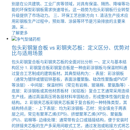
别是在公共建筑、工业厂房等领域，对具有保温、隔热、降噪等功
能的环保型彩钢板需求快速增长。这一趋势为包头彩钢板行业转型
升级提供了市场动力。 三、环保工艺创新方向 1. 清洁生产技术应
用彩钢板生产过程中，预处理、涂装等环节是污染排放的主要来
源。采...
了解更多
包头彩钢复合板 vs 彩钢夹芯板：定义区分、优势对
比与适用场景
包头彩钢复合板与彩钢夹芯板的全面对比分析 一、定义与基本结
构区分 1. 彩钢复合板彩钢复合板是一种由彩涂钢板与保温材料通
过复合工艺制成的建筑板材。其典型结构为：- 表层：彩涂钢板
（通常为镀锌或镀铝锌基板，表面涂覆聚酯、硅改性聚酯或PVDF
等涂层）- 中间层：保温材料（常见有岩棉、玻璃棉、聚氨酯等）-
底层：彩涂钢板或其他材质板材（如铝板）复合工艺通常采用连续
生产线，通过高温高压将各层材料牢固粘合，形成整体性强的复合
结构。 2. 彩钢夹芯板彩钢夹芯板属于复合板的一种特殊类型，其
结构特点是：- 上下表层：均为彩涂钢板- 芯材：完全填充于两表
层之间，常见有聚苯乙烯(EPS)、挤塑聚苯乙烯(XPS)、聚氨酯
(PU)、岩棉等- 边缘处理：通常带有企口或插接结构，便于安装时
的拼接夹芯板的生产多采用间歇式工艺，通过发泡或粘接方式将芯