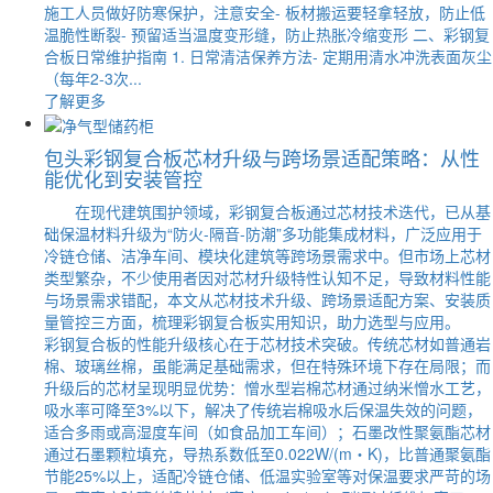
施工人员做好防寒保护，注意安全- 板材搬运要轻拿轻放，防止低
温脆性断裂- 预留适当温度变形缝，防止热胀冷缩变形 二、彩钢复
合板日常维护指南 1. 日常清洁保养方法- 定期用清水冲洗表面灰尘
（每年2-3次...
了解更多
包头彩钢复合板芯材升级与跨场景适配策略：从性
能优化到安装管控
在现代建筑围护领域，彩钢复合板通过芯材技术迭代，已从基
础保温材料升级为“防火-隔音-防潮”多功能集成材料，广泛应用于
冷链仓储、洁净车间、模块化建筑等跨场景需求中。但市场上芯材
类型繁杂，不少使用者因对芯材升级特性认知不足，导致材料性能
与场景需求错配，本文从芯材技术升级、跨场景适配方案、安装质
量管控三方面，梳理彩钢复合板实用知识，助力选型与应用。
彩钢复合板的性能升级核心在于芯材技术突破。传统芯材如普通岩
棉、玻璃丝棉，虽能满足基础需求，但在特殊环境下存在局限；而
升级后的芯材呈现明显优势：憎水型岩棉芯材通过纳米憎水工艺，
吸水率可降至3%以下，解决了传统岩棉吸水后保温失效的问题，
适合多雨或高湿度车间（如食品加工车间）；石墨改性聚氨酯芯材
通过石墨颗粒填充，导热系数低至0.022W/(m・K)，比普通聚氨酯
节能25%以上，适配冷链仓储、低温实验室等对保温要求严苛的场