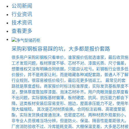
公司新闻
行业资讯
技术资讯
查看更多
采购彩钢板容易踩的坑，大多都是报价套路
很多用户采购彩钢板只看单价，谁家报价低就选谁家，最后收货施
工才发现问题，板材厚度不够、芯材不对、漆面劣质、尺寸偏差，
想要维权又没有明确合同依据，只能自认吃亏。彩钢板行业很多低
价报价，并不是商家让利，而是暗藏各种减配套路，普通人不了解
行业规则，很容易被低价吸引，最后花更多钱返工。 最常见的套
路就是厚度虚标。商家报价时标注标准厚度，实际发货基板厚度不
足，整体厚度靠加厚漆面、泡沫芯材补齐。用户肉眼测量总厚度看
不出问题，实际钢板基材偏薄，板材硬度、抗风、抗压能力都会下
降。这类板材安装后容易变形、翘边，屋面承压能力不足，使用年
限大幅缩短。 其次是芯材材质偷换。合同标注岩棉、高密度聚氨
酯，实际发货换成普通泡沫、低密度芯材。两种材质外观差别小，
非专业人员很难当场分辨，但是防火、保温、隔音性能差距很大。
厂房消防验收不过、冷库能耗变高、大棚保温变差，大多是芯材被