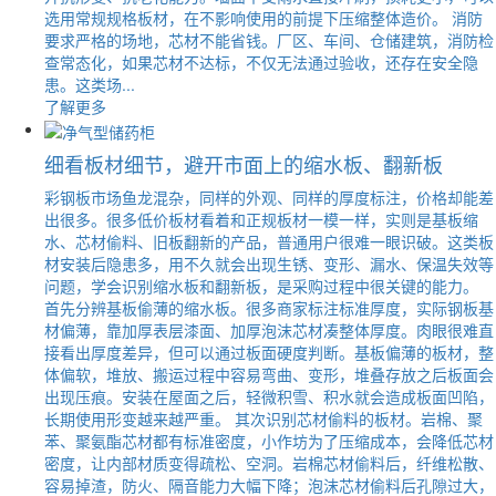
选用常规规格板材，在不影响使用的前提下压缩整体造价。 消防
要求严格的场地，芯材不能省钱。厂区、车间、仓储建筑，消防检
查常态化，如果芯材不达标，不仅无法通过验收，还存在安全隐
患。这类场...
了解更多
细看板材细节，避开市面上的缩水板、翻新板
彩钢板市场鱼龙混杂，同样的外观、同样的厚度标注，价格却能差
出很多。很多低价板材看着和正规板材一模一样，实则是基板缩
水、芯材偷料、旧板翻新的产品，普通用户很难一眼识破。这类板
材安装后隐患多，用不久就会出现生锈、变形、漏水、保温失效等
问题，学会识别缩水板和翻新板，是采购过程中很关键的能力。
首先分辨基板偷薄的缩水板。很多商家标注标准厚度，实际钢板基
材偏薄，靠加厚表层漆面、加厚泡沫芯材凑整体厚度。肉眼很难直
接看出厚度差异，但可以通过板面硬度判断。基板偏薄的板材，整
体偏软，堆放、搬运过程中容易弯曲、变形，堆叠存放之后板面会
出现压痕。安装在屋面之后，轻微积雪、积水就会造成板面凹陷，
长期使用形变越来越严重。 其次识别芯材偷料的板材。岩棉、聚
苯、聚氨酯芯材都有标准密度，小作坊为了压缩成本，会降低芯材
密度，让内部材质变得疏松、空洞。岩棉芯材偷料后，纤维松散、
容易掉渣，防火、隔音能力大幅下降；泡沫芯材偷料后孔隙过大，