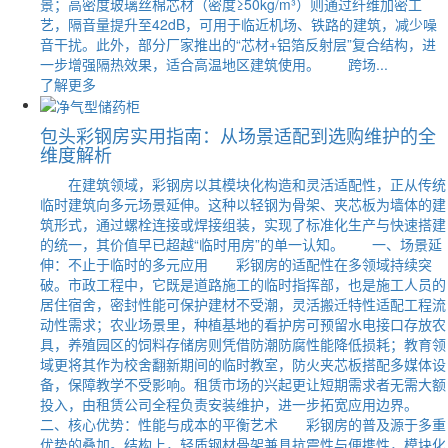
景；高密度玻璃丝棉芯材（密度≥50kg/m³）则通过纤维加密工
艺，隔音量提升至42dB，可用于临近机场、铁路的建筑，减少噪
音干扰。此外，部分厂家推出的“芯材+铝箔反射层”复合结构，进
一步增强隔热效果，适合高温地区建筑使用。 跨场...
了解更多
包头彩钢房实用指南：从场景适配到选购维护的全
维度解析
在建筑领域，彩钢房以其模块化构造和灵活适配性，正从传统
临时建筑向多元场景延伸。这种以轻钢为骨架、夹芯板为墙体的建
筑形式，通过螺栓连接或焊接组装，实现了标准化生产与快速搭建
的统一，其价值早已超越“临时用房”的单一认知。 一、场景延
伸：不止于临时的多元应用 彩钢房的适配性在多领域持续突
破。市政工程中，它既是道路施工的临时指挥部，也是施工人员的
居住宿舍，密封性能可保护建材不受潮，灵活搬迁特性适配工程流
动性需求；农业场景里，种植基地的看护房可预留水电接口存放农
具，养殖园区的饲料存储房则凭借防潮防腐性能降低损耗；教育领
域更将其作为校舍翻新期间的临时教室，防火夹芯板搭配多媒体设
备，保障教学不受影响。租赁市场的兴起更让短期需求者无需大额
投入，由租赁公司全程负责安装维护，进一步拓宽应用边界。
二、核心优势：性能与成本的平衡艺术 彩钢房的普及源于多重
优势的叠加。结构上，轻质钢材骨架兼具抗震性与便携性，模块化