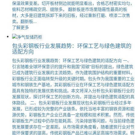
保温效果变差。切开板材侧边就能明显看出，合格芯材密实均匀，
偷料芯材稀疏空洞、缝隙多。 翻新板是市场里隐蔽性最高的板
材，大多是旧建筑拆卸下来的旧板，经过重新打磨、喷漆二次售
卖。翻新板...
了解更多
包头彩钢板行业发展趋势：环保工艺与绿色建筑的
适配方向
包头彩钢板行业发展趋势：环保工艺与绿色建筑的适配方向 一、
引言随着全球环保意识的提升和我国"双碳"目标的提出，绿色建筑
已成为建筑行业发展的主流趋势。作为建筑围护结构的重要材料，
彩钢板行业正面临转型升级的关键时期。包头作为我国重要的工业
城市和钢铁生产基地，其彩钢板行业在环保工艺与绿色建筑适配方
面具有独特的发展优势和挑战。本文将深入分析包头彩钢板行业的
发展现状，探讨环保工艺的创新方向，并提出与绿色建筑适配的具
体路径。 二、包头彩钢板行业发展现状包头彩钢板行业经过多年
发展，已形成较为完整的产业链条。依托当地丰富的钢铁资源和能
源优势，彩钢板生产企业已具备一定规模和技术积累。然而，传统
彩钢板生产过程中仍存在能耗高、污染排放等问题，与当前绿色建
筑发展要求存在一定差距。从市场需求角度看，随着建筑行业对节
能环保要求的提高，传统彩钢板产品已难以满足高端市场需求。特