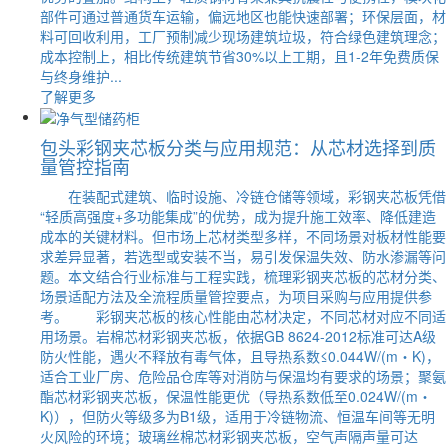
部件可通过普通货车运输，偏远地区也能快速部署；环保层面，材
料可回收利用，工厂预制减少现场建筑垃圾，符合绿色建筑理念；
成本控制上，相比传统建筑节省30%以上工期，且1-2年免费质保
与终身维护...
了解更多
包头彩钢夹芯板分类与应用规范：从芯材选择到质
量管控指南
在装配式建筑、临时设施、冷链仓储等领域，彩钢夹芯板凭借
“轻质高强度+多功能集成”的优势，成为提升施工效率、降低建造
成本的关键材料。但市场上芯材类型多样，不同场景对板材性能要
求差异显著，若选型或安装不当，易引发保温失效、防水渗漏等问
题。本文结合行业标准与工程实践，梳理彩钢夹芯板的芯材分类、
场景适配方法及全流程质量管控要点，为项目采购与应用提供参
考。 彩钢夹芯板的核心性能由芯材决定，不同芯材对应不同适
用场景。岩棉芯材彩钢夹芯板，依据GB 8624-2012标准可达A级
防火性能，遇火不释放有毒气体，且导热系数≤0.044W/(m・K)，
适合工业厂房、危险品仓库等对消防与保温均有要求的场景；聚氨
酯芯材彩钢夹芯板，保温性能更优（导热系数低至0.024W/(m・
K)），但防火等级多为B1级，适用于冷链物流、恒温车间等无明
火风险的环境；玻璃丝棉芯材彩钢夹芯板，空气声隔声量可达