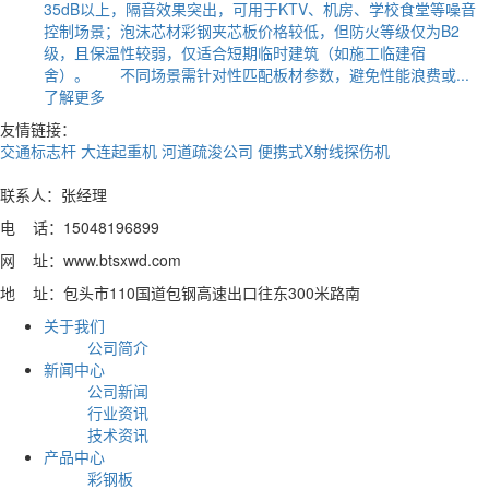
35dB以上，隔音效果突出，可用于KTV、机房、学校食堂等噪音
控制场景；泡沫芯材彩钢夹芯板价格较低，但防火等级仅为B2
级，且保温性较弱，仅适合短期临时建筑（如施工临建宿
舍）。 不同场景需针对性匹配板材参数，避免性能浪费或...
了解更多
友情链接：
交通标志杆
大连起重机
河道疏浚公司
便携式X射线探伤机
联系人：张经理
电 话：15048196899
网 址：www.btsxwd.com
地 址：包头市110国道包钢高速出口往东300米路南
关于我们
公司简介
新闻中心
公司新闻
行业资讯
技术资讯
产品中心
彩钢板