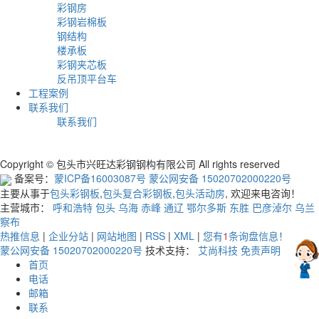
彩钢房
彩钢岩棉板
钢结构
楼承板
彩钢夹芯板
反吊顶平台车
工程案例
联系我们
联系我们
Copyright © 包头市兴旺达彩钢钢构有限公司 All rights reserved
备案号：
蒙ICP备16003087号
蒙公网安备 15020702000220号
主要从事于
包头彩钢板
,
包头复合彩钢板
,
包头活动房
, 欢迎来电咨询！
主营城市：
呼和浩特
包头
乌海
赤峰
通辽
鄂尔多斯
东胜
巴彦淖尔
乌兰
察布
热推信息
|
企业分站
|
网站地图
|
RSS
|
XML
|
您有
1
条询盘信息！
蒙公网安备 15020702000220号
技术支持：
艾尚科技
免责声明
首页
电话
邮箱
联系