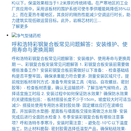
K)以下，保温效果相当于1.2米厚的传统砖墙。在严寒地区的工业
厂房应用中，采用该板材的围护系统可使冬季供暖能耗降低35%以
上；而在夏热冬暖地区，其良好的隔热性能减少空调运行时长，助
力建筑实现低碳运营目标。此外，岩棉芯材的三...
了解更多
呼和浩特彩钢复合板常见问题解答：安装维护、使
用寿命与更换周期
呼和浩特彩钢复合板常见问题解答：安装维护、使用寿命与更换周
期 一、彩钢复合板安装常见问题解答 1. 彩钢复合板安装前需要做
哪些准备工作？安装彩钢复合板前需做好以下准备：- 检查基础结
构是否平整牢固，确保承重能力符合要求- 测量安装区域尺寸，提
前规划板材排列方式- 准备专用安装工具（电钻、自攻螺丝、密封
胶等）- 检查板材质量，确认无运输损坏- 了解当地气候特点，选
择适宜施工时段 2. 安装过程中如何保证防水效果？确保防水效果
的关键措施包括：- 板材搭接长度不少于15cm，坡度较大时可适当
减少- 搭接处使用专用防水密封胶处理- 固定螺丝应打在波峰位
置，并加装防水垫圈- 屋面板与墙面板交接处需做泛水处理- 安装
完成后进行全面防水检查 3. 冬季安装彩钢复合板有哪些注意事
项？呼和浩特冬季寒冷，安装时需注意：- 避免在-10℃以下温度
施工，防止材料脆裂- 密封胶需选择低温型产品，确保粘结效果-