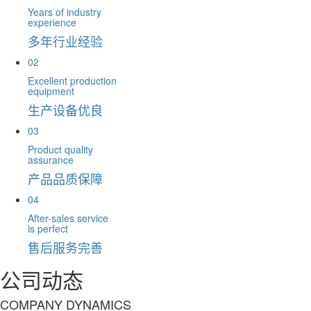
Years of industry
experience
多年行业经验
02
Excellent production
equipment
生产设备优良
03
Product quality
assurance
产品品质保障
04
After-sales service
is perfect
售后服务完善
公司动态
COMPANY DYNAMICS