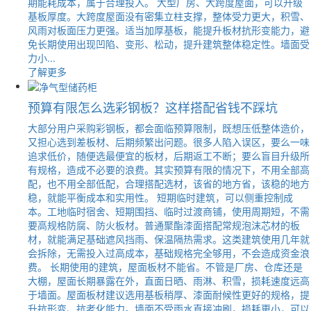
期能耗成本，属于合理投入。 大型厂房、大跨度屋面，可以升级
基板厚度。大跨度屋面没有密集立柱支撑，整体受力更大，积雪、
风雨对板面压力更强。适当加厚基板，能提升板材抗形变能力，避
免长期使用出现凹陷、变形、松动，提升建筑整体稳定性。墙面受
力小...
了解更多
预算有限怎么选彩钢板？这样搭配省钱不踩坑
大部分用户采购彩钢板，都会面临预算限制，既想压低整体造价，
又担心选到差板材、后期频繁出问题。很多人陷入误区，要么一味
追求低价，随便选最便宜的板材，后期返工不断；要么盲目升级所
有规格，造成不必要的浪费。其实预算有限的情况下，不用全部高
配，也不用全部低配，合理搭配选材，该省的地方省，该稳的地方
稳，就能平衡成本和实用性。 短期临时建筑，可以侧重控制成
本。工地临时宿舍、短期围挡、临时过渡商铺，使用周期短，不需
要高规格防腐、防火板材。普通聚酯漆面搭配常规泡沫芯材的板
材，就能满足基础遮风挡雨、保温隔热需求。这类建筑使用几年就
会拆除，无需投入过高成本，基础规格完全够用，不会造成资金浪
费。 长期使用的建筑，屋面板材不能省。不管是厂房、仓库还是
大棚，屋面长期暴露在外，直面日晒、雨淋、积雪，损耗速度远高
于墙面。屋面板材建议选用基板稍厚、漆面耐候性更好的规格，提
升抗形变、抗老化能力。墙面不受雨水直接冲刷，损耗更小，可以