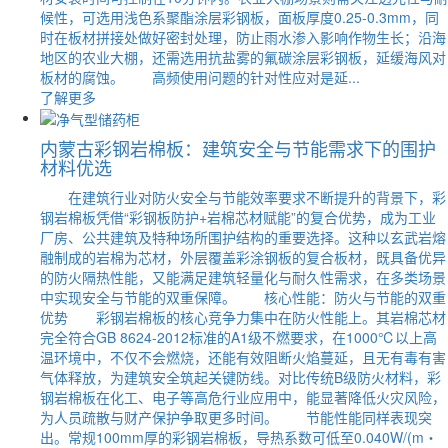
候性，可选用浅色系聚酯涂层彩钢板，面板厚度0.25-0.3mm，同
时在板材拼接处做好密封处理，防止雨水渗入影响作物生长；沿海
地区的农业大棚，还需选用抗盐雾的氟碳涂层彩钢板，延缓海风对
板材的腐蚀。 高频使用问题的针对性应对是延...
了解更多
内蒙古彩钢岩棉板：建筑安全与节能需求下的围护
材料优选
在建筑行业对防火安全与节能效率要求不断提升的背景下，彩
钢岩棉板凭借“彩钢板防护+岩棉芯材赋能”的复合优势，成为工业
厂房、公共建筑及特种场所围护结构的重要选择。这种以玄武岩熔
融制成的岩棉为芯材，外层覆盖彩涂钢板的复合板材，既具备优异
的防火隔热性能，又能满足建筑轻量化与耐久性需求，在多类场景
中实现安全与节能的双重保障。 核心性能：防火与节能的双重
优势 彩钢岩棉板的核心竞争力集中在防火性能上。其岩棉芯材
完全符合GB 8624-2012标准的A1级不燃要求，在1000℃以上高
温环境中，不仅不会燃烧，还能有效阻断火焰蔓延，且无有毒有害
气体释放，为建筑安全筑起关键防线。对比传统B级防火材料，彩
钢岩棉板在化工、电子等高危行业应用中，能显著降低火灾风险，
为人员疏散与财产保护争取更多时间。 节能性能同样表现突
出。常规100mm厚的彩钢岩棉板，导热系数可低至0.040W/(m・